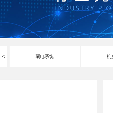
<
弱电系统
机